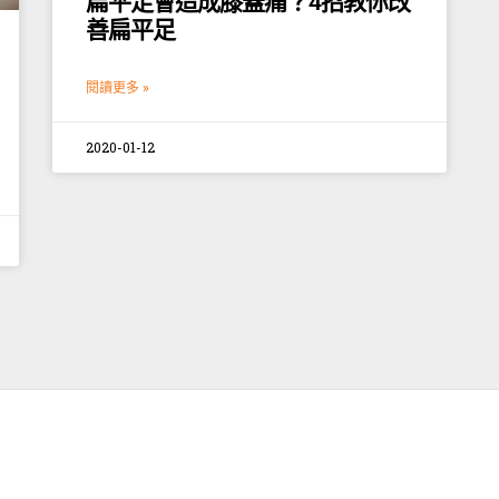
扁平足會造成膝蓋痛？4招教你改
善扁平足
閱讀更多 »
2020-01-12