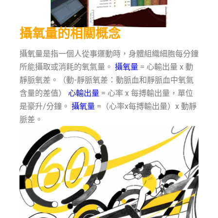
攝氧量的相關概念
攝氧量是指一個人從事運動時，身體組織細胞每分鐘
所能攝取或消耗的氧氣量。
攝氧量
= 心輸出量 x 動
靜脈氧差。（動-靜脈氧差：動脈血和靜脈血中氧氣
含量的差值）
心輸出量
= 心率 x 每搏輸出量，單位
是豪升/分鐘。
攝氧量
=（心率x每搏輸出量）x 動靜
脈差。