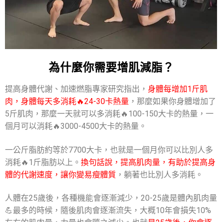
為什麼你需要增肌減脂？
提高身體代謝、加速燃脂專家研究指出，
身體每增加1斤肌
肉，身體每天多消耗🔥24-30卡熱量
，那麼如果你身體增加了
5斤肌肉，那麼一天就可以多消耗🔥100-150大卡的熱量，一
個月可以消耗🔥3000-4500大卡的熱量。
一公斤脂肪約等於7700大卡，也就是一個月你可以比別人多
消耗🔥1斤脂肪以上。
換句話說，提高肌肉量，有助於提高身
體的代謝速度，讓你變易瘦體質
，躺著也比別人多消耗。
人體在25歲後，各種機能會逐漸減少，20-25歲是體內肌肉量
💪最多的時候，隨後肌肉會逐漸流失，大概10年會損失10%