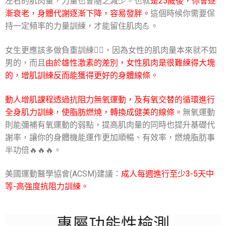
左右的肌肉量，力量也會隨之減少。
也就
是25歲後，你會逐
漸衰老，身體代謝逐漸下降，容易發胖。
這個時候你需要保
持一定頻率的力量訓練，才能留住肌肉💪。
女生更應該多做負重訓練🏋️‍♂️，因為女性的肌肉量本來就不如
男的，而且
由於雄性激素的差別，女性肌肉是很難練得大塊
的，增肌訓練反而能獲得更好的身體線條。
動人增肌課程透過抗阻力無氧運動，及有氧交替的循環進行
全身肌力訓練，使脂肪燃燒，轉換成健美的線條。
無氧運動
則能彌補有氧運動的弱點，提高肌肉量的同時也提升基礎代
謝率，讓你的身體機能運作更加順暢、有效率，燃燒脂肪事
半功倍🔥🔥🔥。
美國運動醫學協會(ACSM)建議：
成人每週進行至少3-5天中
等-高強度抗阻力訓練。
專屬功能性檢測