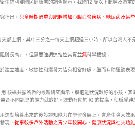
生福利部國民健康署的調查顯示，我國12 歲以下肥胖及過重的兒
究指出，
兒童時期過重與肥胖增加心臟血管疾病、糖尿病及某些
少年每天都上網，其中三分之一每天上網超過三小時，所以台灣人
阻礙長高」，但需要強調這指控其實並
無
科學根據。
於建立速度、敏捷性和爆發力皆有相當好處，繼而有助運動表現
mer)，用 核磁共振所做的最新研究顯示，體適能狀況較好的小孩
整合不同訊息的能力就愈好。運動有助於 IQ 的提高，使感覺
用運動培養出來的後設認知能力在學習發展上，會產生強大效果
發現，
從事較多戶外活動之青少年較開心，健康狀況與社交功能