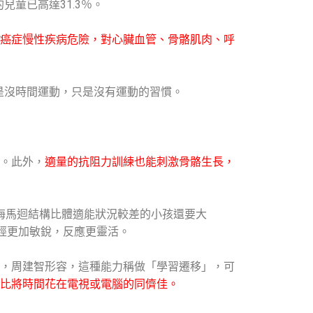
童已高達31.3％。
癌症慢性疾病危險，對心臟血管、骨骼肌肉、呼
不是沒時間運動，只是沒有運動的習慣。
。此外，
適量的抗阻力訓練也能刺激骨骼生長，
，其海馬迴結構比體適能狀況較差的小孩還要大
神經更加敏銳，反應更靈活。
，周建智形容，這種能力稱做「學習遷移」，可
比將時間花在電視或電腦的同儕佳。