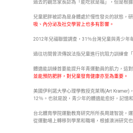
過去的觀念家長認為「能吃就是福」，但是根據衛
兒童肥胖被認為是身體處於慢性發炎的狀態，研
吸、內分泌及社交學習上也多有影響。
2012年兒福聯盟調查，31％台灣兒童與青
過往坊間曾流傳說法指兒童進行抗阻力訓練會「
體適能訓練首要能提升年青運動員的肌力，這對
並能預防肥胖，對兒童發育健康亦至為重要。
美國伊利諾大學心理學教授克萊瑪(Art Kra
12％。也就是說，青少年的體適能愈好，記憶和
台北體育學院運動教育研究所所長周建智說，運
從運動場上轉移到學業和職場，根據澳洲研究也