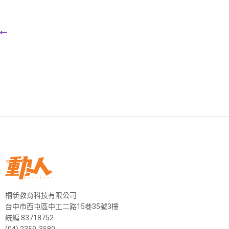
桐新教育科技有限公司
台中市西屯區中工二路15巷35號3樓
統編 83718752
(04) 2359-3580