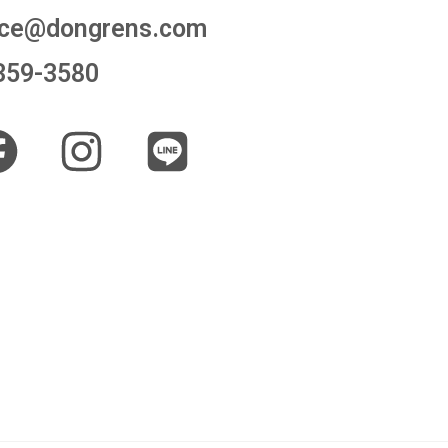
ice@dongrens.com
9-3580